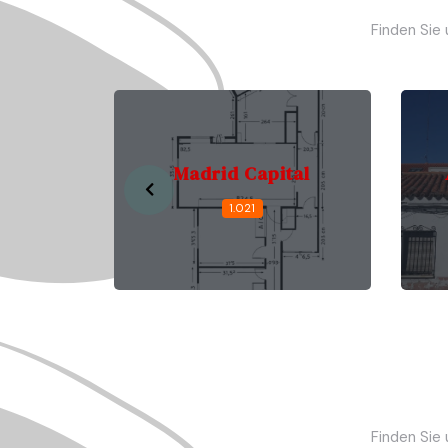
Finden Sie
Monte
Madrid Capital
1.021
Finden Sie