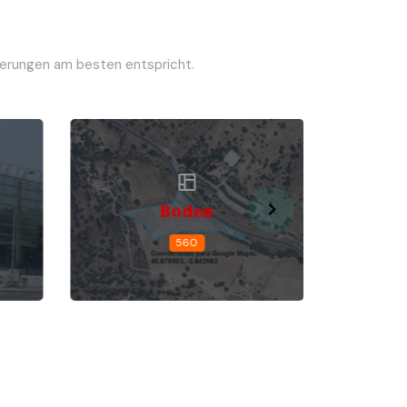
derungen am besten entspricht.
Boden
Studi
560