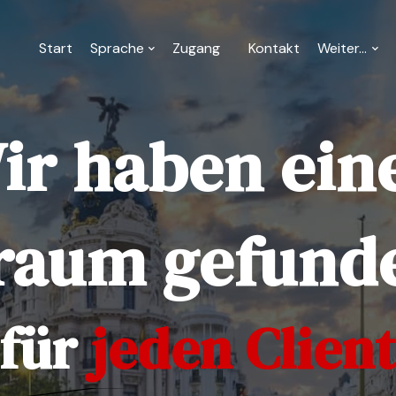
Start
Sprache
Zugang
Kontakt
Weiter...
ir haben ein
raum gefund
für
jeden Client