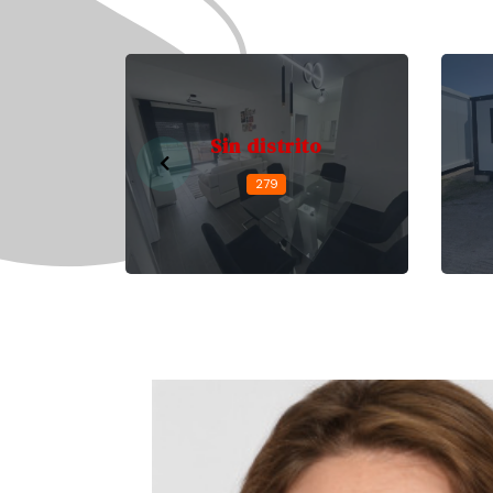
Sin distrito
279