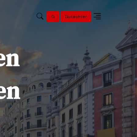
Gutachter
en
en