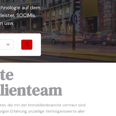
chnologie auf dem
eister, SOCIMIs,
n usw.
te
lienteam
ten, die mit der Immobilienbranche vertraut sind
rigen Erfahrung unzählige Vermögenswerte aller