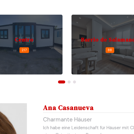
Centro
Barrio de Salaman
217
88
Ana Casanueva
Charmante Häuser
Ich habe eine Leidenschaft für Häuser mit C