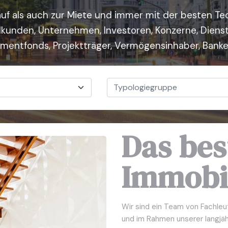
uf als auch zur Miete und immer mit der besten Te
elkunden, Unternehmen, Investoren, Konzerne, Dienstl
tmentfonds, Projektträger, Vermögensinhaber, Banke
Typologiegruppe
Das bes
Immobi
Wir sind ein Team von Fachleu
und im Rahmen unserer langjäh