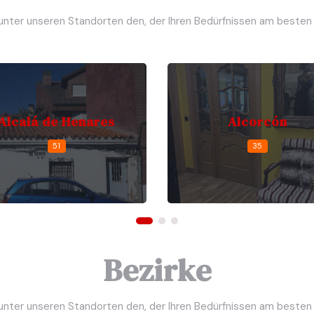
 unter unseren Standorten den, der Ihren Bedürfnissen am besten 
Alcalá de Henares
Alcorcón
51
35
Bezirke
 unter unseren Standorten den, der Ihren Bedürfnissen am besten 