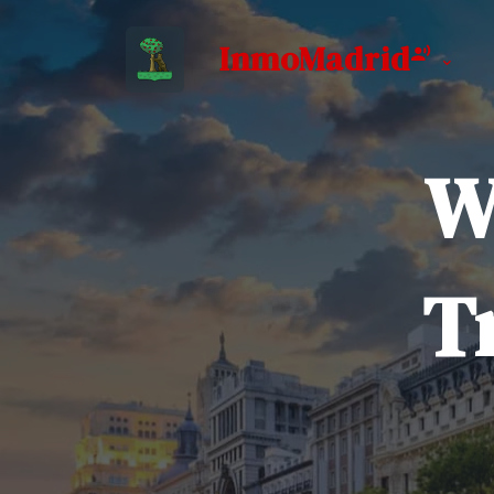
InmoMadrid
W
T