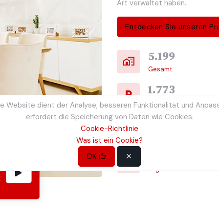
Art verwaltet haben..
Entdecken Sie unseren Pr
5.199
Gesamt
1.773
Parken
e Website dient der Analyse, besseren Funktionalität und Anpas
erfordert die Speicherung von Daten wie Cookies.
560
Cookie-Richtlinie
Boden
Was ist ein Cookie?
93
OK
Lager
t