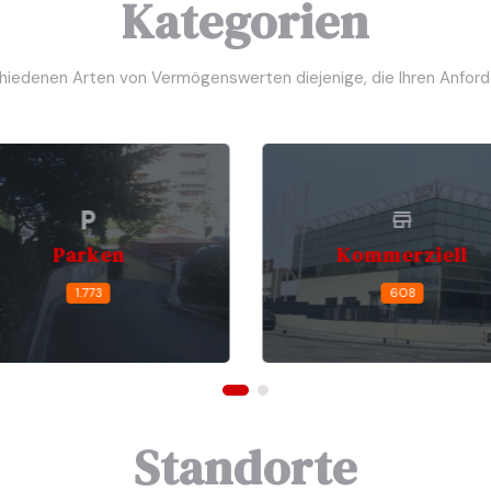
Kategorien
chiedenen Arten von Vermögenswerten diejenige, die Ihren Anfor
Parken
Kommerziell
1.773
608
Standorte